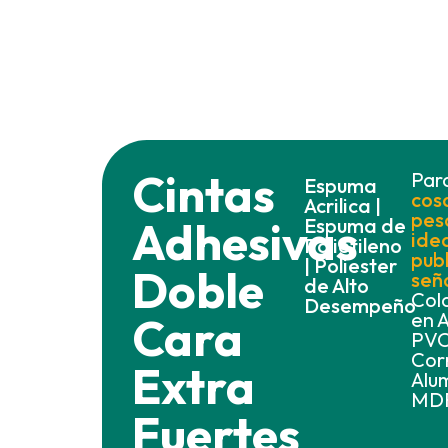
Cintas
Par
Espuma
cos
Acrilica |
pes
Adhesivas
Espuma de
ide
Polietileno
publ
| Poliester
Doble
señ
de Alto
Col
Desempeño
en A
Cara
PVC
Cor
Extra
Alum
MD
Fuertes