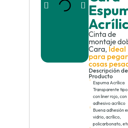
Espu
Acríli
Cinta de
montaje do
Cara,
Ideal
para pega
cosas pesa
Descripción de
Producto
Espuma Acrílica
Transparente tipo
con liner rojo, con
adhesivo acrílico
Buena adhesión e
vidrio, acrílico,
policarbonato, et