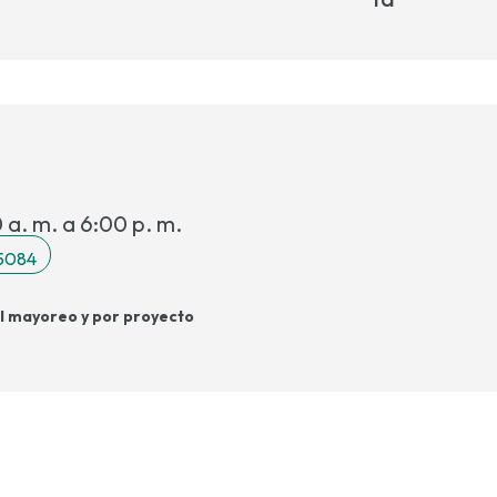
 a. m. a 6:00 p. m.
 5084
l mayoreo y por proyecto