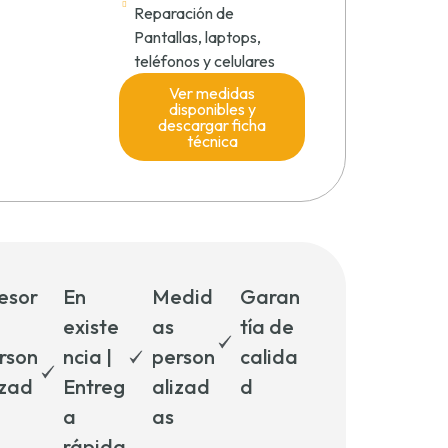
Reparación de
Pantallas, laptops,
teléfonos y celulares
Ver medidas
disponibles y
descargar ficha
técnica
esor
En
Medid
Garan
existe
as
tía de
rson
ncia |
person
calida
izad
Entreg
alizad
d
a
as
rápida