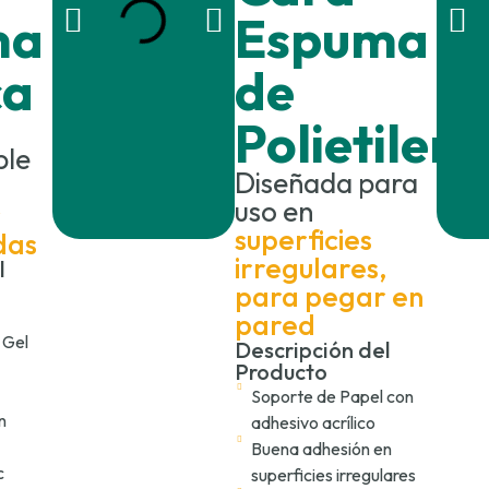
ma
Espuma
ca
de
Polietilen
ble
Diseñada para
uso en
r
superficies
das
irregulares,
l
para pegar en
pared
 Gel
Descripción del
Producto
Soporte de Papel con
n
adhesivo acrílico
Buena adhesión en
c
superficies irregulares