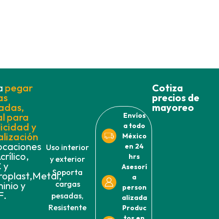
a
pegar
Cotiza
as
precios de
adas,
mayoreo
Envíos
al para
icidad y
a todo
alización
México
ocaciones
en 24
Uso interior
crílico,
hrs
y exterior
 y
Asesorí
Soporta
roplast,Metal,
a
cargas
inio y
person
F.
pesadas,
alizada
Resistente
Produc
tos en