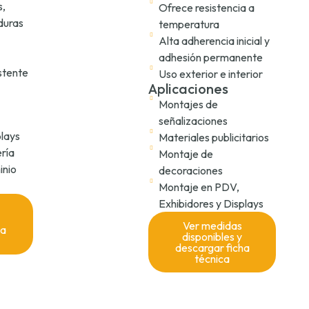
s,
Ofrece resistencia a
duras
temperatura
Alta adherencia inicial y
adhesión permanente
istente
Uso exterior e interior
Aplicaciones
Montajes de
señalizaciones
plays
Materiales publicitarios
ería
Montaje de
inio
decoraciones
Montaje en PDV,
Exhibidores y Displays
Ver medidas
ha
disponibles y
descargar ficha
técnica