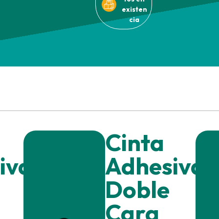
existen
cia
Cinta
iva
Adhesiva
Doble
Cara