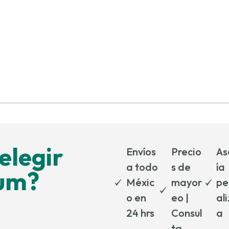
elegir
Envíos
Precio
As
a todo
s de
ía
um?
Méxic
mayor
pe
o en
eo |
al
24 hrs
Consul
a
ta